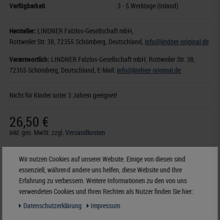
Verfügbarkeit
3 - 5 Werktage (Inland)
Hersteller:
LINDNER Falzlos-Gesellschaft mbH,
Rottweiler Str. 38
, 72355 Schömberg,
Deutschland
,
info@lindner-original.de
Verantwortlich:
LINDNER Falzlos-Gesellschaft mbH,
Rottweiler Str. 38,
72355 Schömberg,
Deutschland
, E-Mail:
info@lindner-original.de
Nicht für Kinder unter 3 Jahren geeignet!
26,50 €
inkl. ges. MwSt.
zzgl.
Versandkosten
Merken
Wir nutzen Cookies auf unserer Website. Einige von diesen sind
essenziell, während andere uns helfen, diese Website und Ihre
Erfahrung zu verbessern. Weitere Informationen zu den von uns
verwendeten Cookies und Ihren Rechten als Nutzer finden Sie hier:
Zubehör
Daten­schutz­erklärung
Impressum