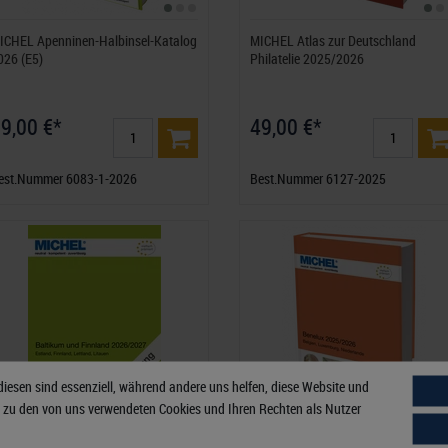
ICHEL Apenninen-Halbinsel-Katalog
MICHEL Atlas zur Deutschland
026 (E5)
Philatelie 2025/2026
9,00 €*
49,00 €*
est.Nummer 6083-1-2026
Best.Nummer 6127-2025
diesen sind essenziell, während andere uns helfen, diese Website und
n zu den von uns verwendeten Cookies und Ihren Rechten als Nutzer