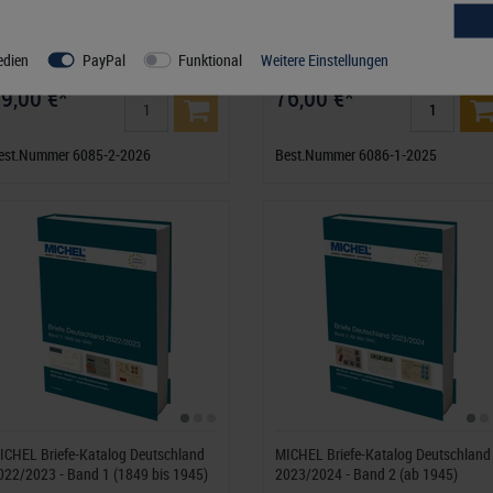
ICHEL Baltikum und Finnland-
MICHEL Benelux-Katalog 2025/202
atalog 2026/2027 (E11)
(E12)
edien
PayPal
Funktional
Weitere Einstellungen
9,00 €*
76,00 €*
est.Nummer 6085-2-2026
Best.Nummer 6086-1-2025
ICHEL Briefe-Katalog Deutschland
MICHEL Briefe-Katalog Deutschland
022/2023 - Band 1 (1849 bis 1945)
2023/2024 - Band 2 (ab 1945)