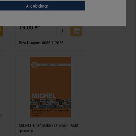
6
MICHEL Benelux-Katalog 2026/2027
Alle ablehnen
(E12)
79,00 €*
Best.Nummer 6086-1-2026
MICHEL Briefmarken sammeln leicht
gemacht