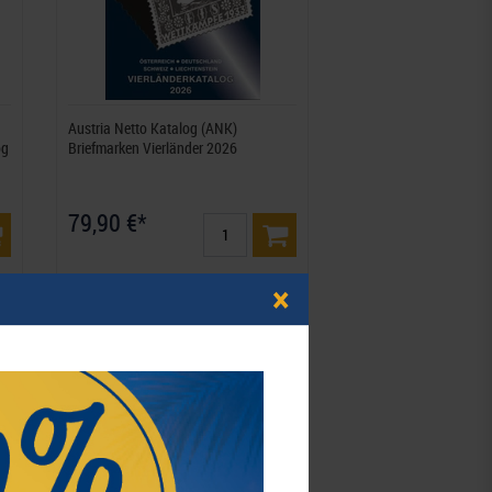
Austria Netto Katalog (ANK)
og
Briefmarken Vierländer 2026
79,90 €*
Best.Nummer 947-2025
×