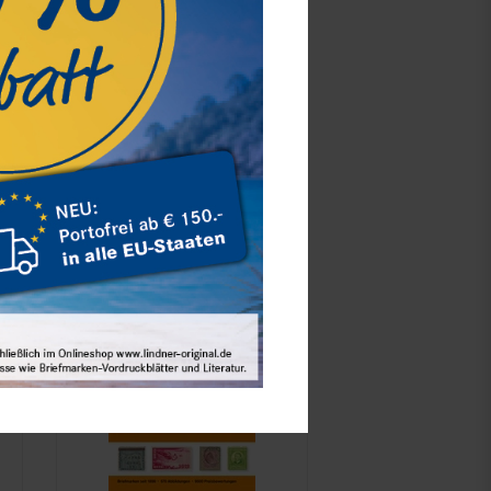
MICHEL - Carla Michel: Das
geheimnisvolle Oktogon
29,80 €*
Best.Nummer M182-2019