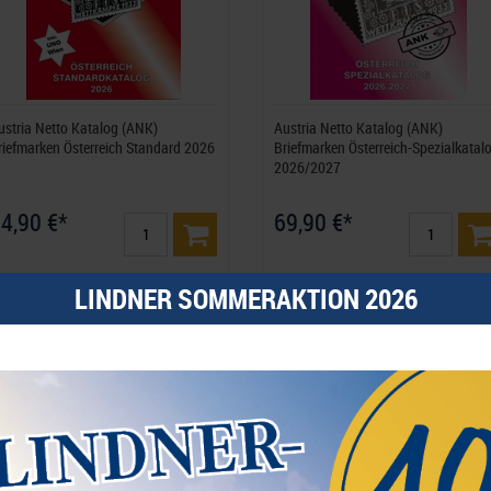
ustria Netto Katalog (ANK)
Austria Netto Katalog (ANK)
riefmarken Österreich Standard 2026
Briefmarken Österreich-Spezialkatal
2026/2027
4,90 €*
69,90 €*
est.Nummer 945-2025
Best.Nummer 946-2026
LINDNER SOMMERAKTION 2026