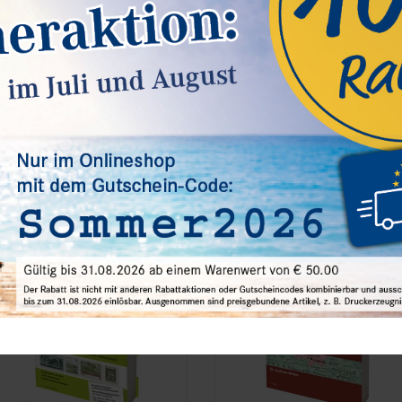
andbuch Oldenburg (H. Breiter), 1.
MICHEL - Beiträge zur europäischen
uflage
Transitpost, Band 1
8,00 €*
20,00 €*
est.Nummer M184-2024
Best.Nummer M178-2019