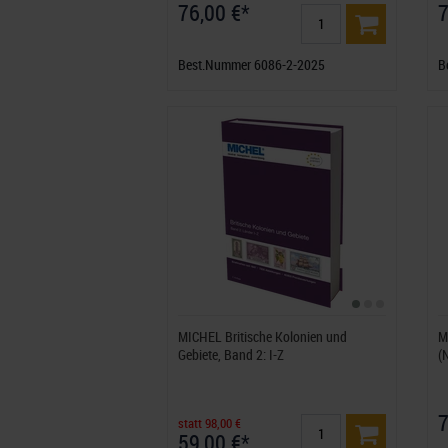
76,00 €*
7
Best.Nummer 6086-2-2025
B
MICHEL Britische Kolonien und
M
Gebiete, Band 2: I-Z
(
7
statt 98,00 €
59,00 €*