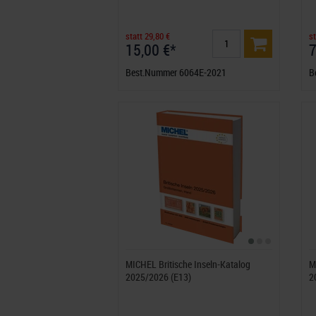
statt 29,80 €
st
15,00 €*
7
Best.Nummer 6064E-2021
B
MICHEL Britische Inseln-Katalog
M
2025/2026 (E13)
2