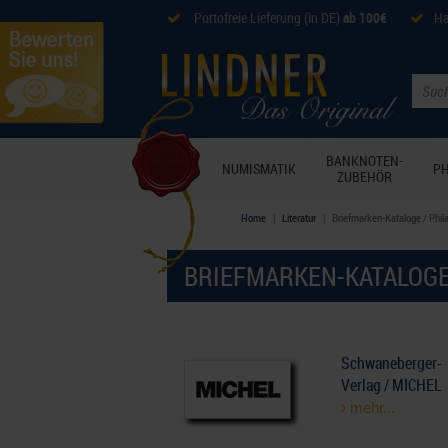
Portofreie Lieferung (in DE)
ab 100€
Ha
BANKNOTEN-
NUMISMATIK
PH
ZUBEHÖR
Home
Literatur
Briefmarken-Kataloge / Phila
BRIEFMARKEN-KATALOGE 
Schwaneberger-
Verlag / MICHEL
mehr...