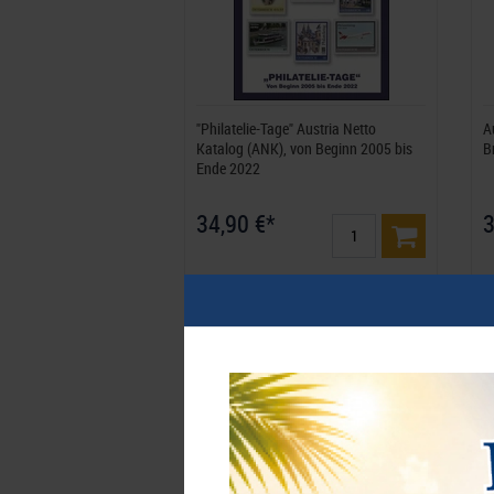
"Philatelie-Tage" Austria Netto
A
Katalog (ANK), von Beginn 2005 bis
B
Ende 2022
34,90 €*
3
Best.Nummer 944-2022
B