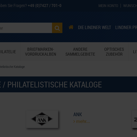
ben Sie Fragen?
+49 (0)7427 / 701-0
MEIN KONTO
WUNSCH
DIE LINDNER WELT
LINDNER P
BRIEFMARKEN-
ANDERE
OPTISCHES
ILATELIE
L
VORDRUCKALBEN
SAMMELGEBIETE
ZUBEHÖR
telistische Kataloge
/ PHILATELISTISCHE KATALOGE
ANK
mehr...