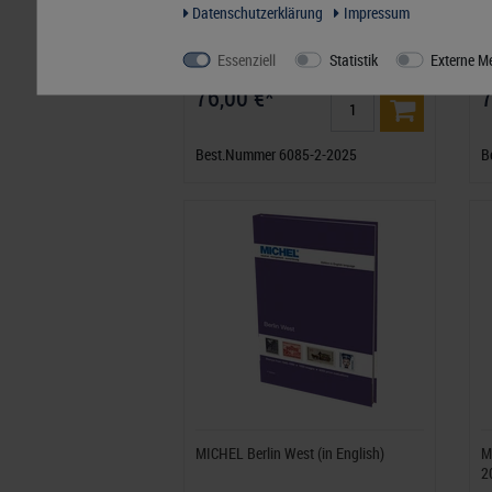
MICHEL Baltikum und Finnland-
M
Daten­schutz­erklärung
Impressum
Katalog 2025/2026 (E11)
K
Essenziell
Statistik
Externe M
76,00 €*
7
Best.Nummer 6085-2-2025
B
MICHEL Berlin West (in English)
M
2