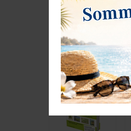
Fremdwörterbuch der Philatelie
H
A
9
statt 16,00 €
8,00 €*
Best.Nummer 951
B