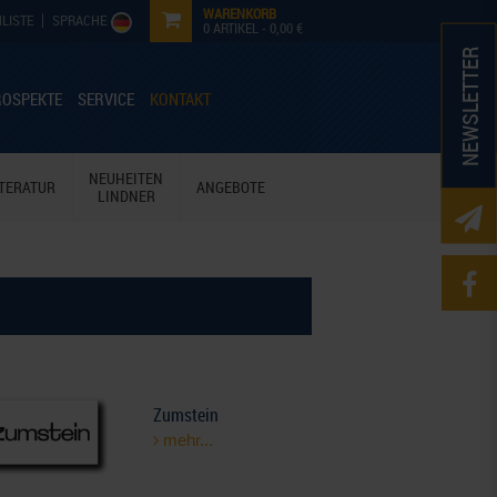
WARENKORB
LISTE
SPRACHE
0
ARTIKEL -
0,00 €
NEWSLETTER
ROSPEKTE
SERVICE
KONTAKT
NEUHEITEN
ITERATUR
ANGEBOTE
LINDNER
Zumstein
mehr...