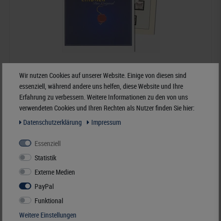
Wir nutzen Cookies auf unserer Website. Einige von diesen sind
essenziell, während andere uns helfen, diese Website und Ihre
Erfahrung zu verbessern. Weitere Informationen zu den von uns
verwendeten Cookies und Ihren Rechten als Nutzer finden Sie hier:
Österreich Kleinbogen - dT-Nachtrag Jahrgang 2021
Daten­schutz­erklärung
Impressum
39,20 €*
Essenziell
Statistik
Best.Nummer dT209K-15-2021
Externe Medien
PayPal
Funktional
Weitere Einstellungen