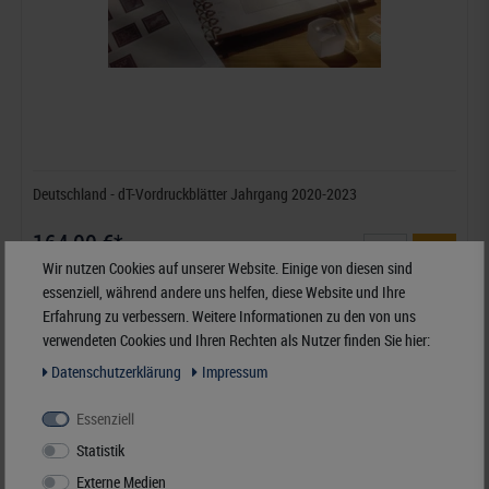
Deutschland - dT-Vordruckblätter Jahrgang 2020-2023
164,00 €*
Wir nutzen Cookies auf unserer Website. Einige von diesen sind
essenziell, während andere uns helfen, diese Website und Ihre
Best.Nummer dT120B-20
Erfahrung zu verbessern. Weitere Informationen zu den von uns
verwendeten Cookies und Ihren Rechten als Nutzer finden Sie hier:
Daten­schutz­erklärung
Impressum
Essenziell
Statistik
Externe Medien