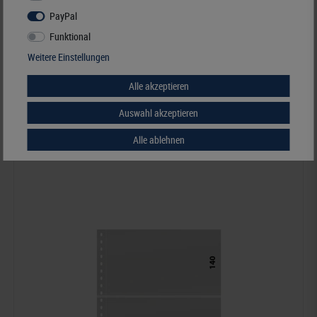
PayPal
Funktional
Klarsichthülle mit 2 Taschen (240 x 140 mm), mit schwarzem
Weitere Einstellungen
Zwischenblatt
Alle akzeptieren
5,00 €*
Auswahl akzeptieren
Best.Nummer 850
Alle ablehnen