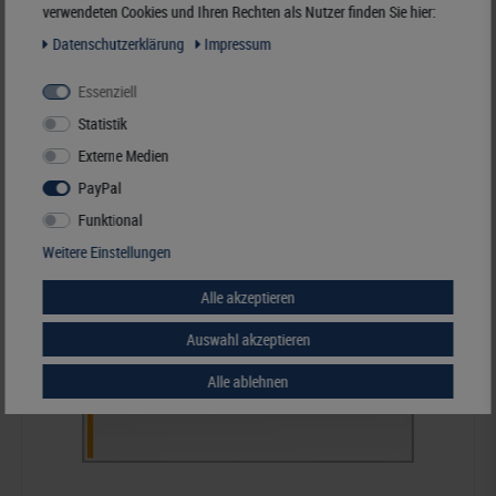
LINDNER freestyle Schutzhüllen Innenmaß 166 x 80 mm, 25er-Packung
verwendeten Cookies und Ihren Rechten als Nutzer finden Sie hier:
Daten­schutz­erklärung
Impressum
13,00 €*
Essenziell
Best.Nummer S895LH
Statistik
Externe Medien
PayPal
Funktional
Weitere Einstellungen
Alle akzeptieren
Auswahl akzeptieren
Alle ablehnen