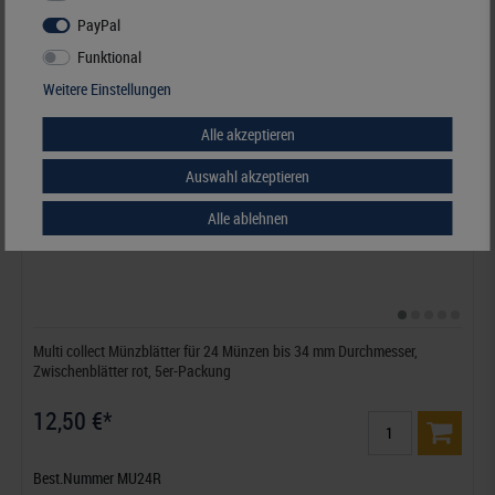
PayPal
Funktional
Weitere Einstellungen
Alle akzeptieren
Auswahl akzeptieren
Alle ablehnen
Multi collect Münzblätter für 24 Münzen bis 34 mm Durchmesser,
Zwischenblätter rot, 5er-Packung
12,50 €*
Best.Nummer MU24R