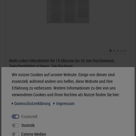
Multi collect Münzblätter für 15 Münzen bis 42 mm Durchmesser,
Zwischenblätter schwarz, 5er-Packung
Wir nutzen Cookies auf unserer Website. Einige von diesen sind
12,50 €*
essenziell, während andere uns helfen, diese Website und Ihre
Erfahrung zu verbessern. Weitere Informationen zu den von uns
verwendeten Cookies und Ihren Rechten als Nutzer finden Sie hier:
Best.Nummer MU15
Daten­schutz­erklärung
Impressum
Essenziell
Statistik
Externe Medien