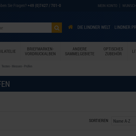
ben Sie Fragen?
+49 (0)7427 / 701-0
MEIN KONTO
WUNSCH
DIE LINDNER WELT
LINDNER P
BRIEFMARKEN-
ANDERE
OPTISCHES
ILATELIE
L
VORDRUCKALBEN
SAMMELGEBIETE
ZUBEHÖR
Testen - Messen - Prüfen
FEN
SORTIEREN