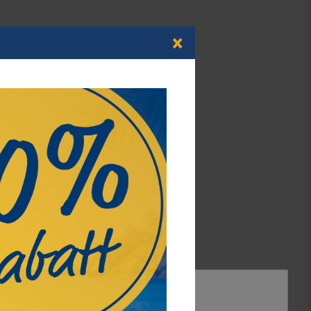
×
UV-Prüfer (kurzwellig) -
Phosphorlampe, mit ausklappbarem
Aufsteller
39,50 €*
Best.Nummer 7084
Alle akzeptieren