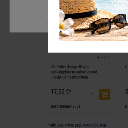
finden Sie hier:
N
Daten­schutz­erklärung
Impressum
Essenziell
Statistik
Externe M
UV-Prüfer (langwellig) mit
U
ausklappbarem Aufsteller und
Taschenlampenfunktion
17,50 €*
5
Best.Nummer 7081
B
* inkl. ges. MwSt. zzgl.
Versandkosten