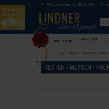
Portofreie Lieferung (in DE)
ab 100€
Ha
BANKNOTEN-
NUMISMATIK
PH
ZUBEHÖR
Home
Philatelie
Philatelistisches Zubehör
TESTEN - MESSEN - PRÜ