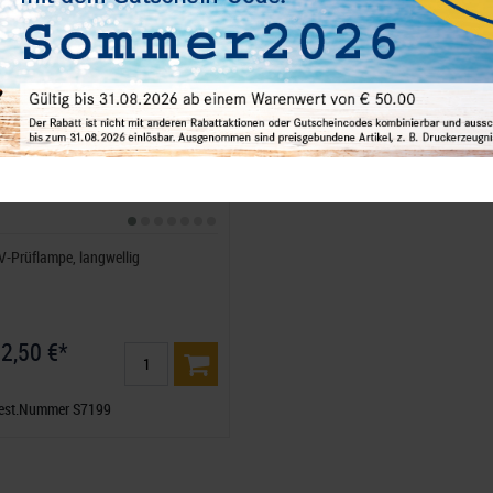
euheit
edien
PayPal
Funktional
Weitere Einstellungen
V-Prüflampe, langwellig
2,50 €*
est.Nummer S7199