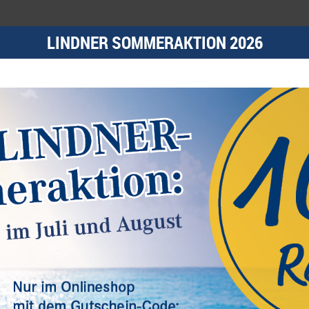
LINDNER SOMMERAKTION 2026
INDNER Stampscop
Multifunktions-Prüfgerät
9,50 €*
64,50 €*
est.Nummer 9111
Best.Nummer S7085
diesen sind essenziell, während andere uns helfen, diese Website und
n zu den von uns verwendeten Cookies und Ihren Rechten als Nutzer