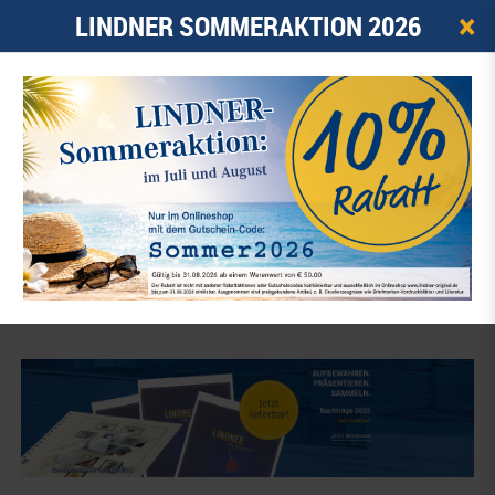
×
LINDNER SOMMERAKTION 2026
0
ARTIKEL -
0,00 €
☰
Home
Neuheiten Lindner
NEUHEITEN LINDNER