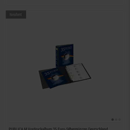
Neuheit
PUBLICA M Vordruckalbum 35 Euro-Silbermünzen Deutschland