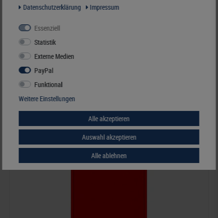
Velourseinlage, hellrot, mit 12 rechteckigen Fächern für REBECK COIN L
Daten­schutz­erklärung
Impressum
Münzrähmchen 75x50 mm
Essenziell
12,00 €*
Statistik
Externe Medien
Best.Nummer 2170E
PayPal
Funktional
Weitere Einstellungen
Alle akzeptieren
Auswahl akzeptieren
Alle ablehnen