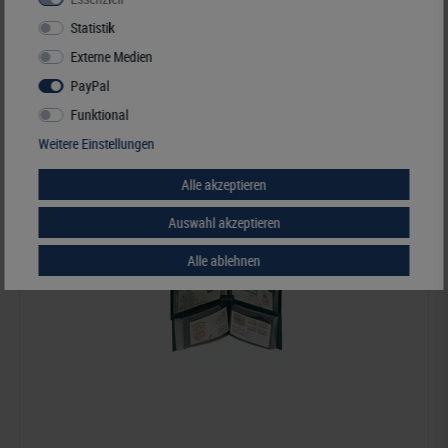
Statistik
Best.Nummer 817K-B
Externe Medien
PayPal
Funktional
Weitere Einstellungen
Alle akzeptieren
Auswahl akzeptieren
Alle ablehnen