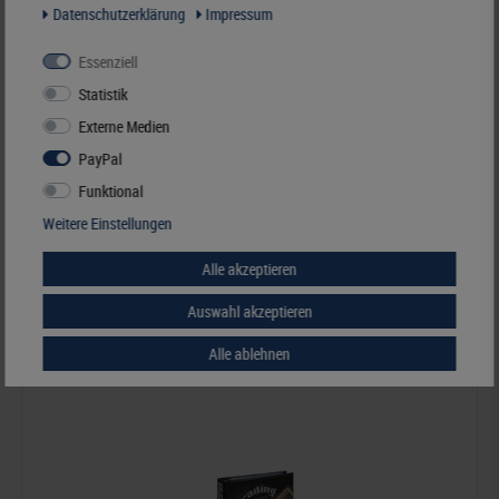
Daten­schutz­erklärung
Impressum
Essenziell
Statistik
Externe Medien
PREMIUM DECK BOX mit Magnetverschluss für Sammelkarten mit oder
PayPal
ohne Schutzhülle
Funktional
16,90 €*
Weitere Einstellungen
Alle akzeptieren
Best.Nummer 8850
Auswahl akzeptieren
Neuheit
Alle ablehnen