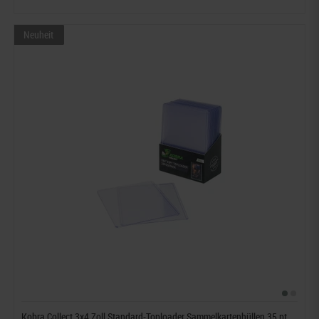
Neuheit
Kobra Collect 3x4 Zoll Standard-Toploader Sammelkartenhüllen 35 pt,