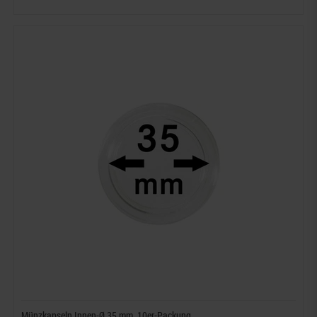
Münzkapseln Innen-Ø 35 mm, 10er-Packung