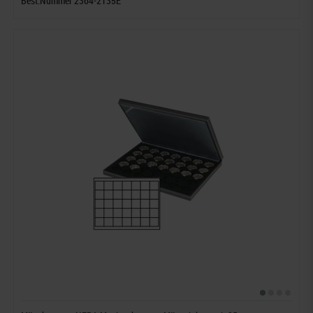
Best.Nummer 2364-2135E