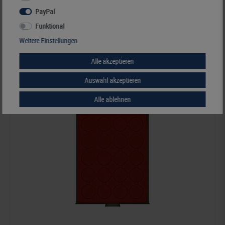
PayPal
25,50 €*
Funktional
Weitere Einstellungen
Best.Nummer 2135M
Alle akzeptieren
Auswahl akzeptieren
Alle ablehnen