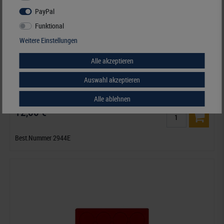
PayPal
Funktional
Weitere Einstellungen
Alle akzeptieren
Auswahl akzeptieren
Velourseinlage, dunkelrot, mit 20 runden Vertiefungen für Münzkapseln
mit Außen-Ø44 mm
Alle ablehnen
12,00 €*
Best.Nummer 2944E