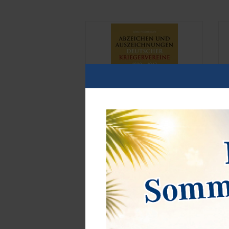
Abzeichen und Auszeichnungen
B
deutscher Kriegervereine 1800-1943
D
1
statt 49,90 €
19,90 €*
Best.Nummer 5413
B