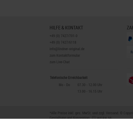
HILFE & KONTAKT
ZA
+49 (0) 7427/701-0
+49 (0) 7427/6118
info@lindner-original.de
R
zum Kontaktformular
zum Live-Chat
Telefonische Erreichbarkeit
Mo - Do
07.30 - 12.00 Uhr
13.00 - 16.15 Uhr
*Alle Preise inkl. ges. MwSt. und zzgl.
Versand
. © Copyr
Gestaltung und Konzeption:
Karrier