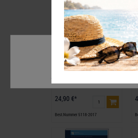
Wir nutzen Cookies auf unserer Website. Einige von 
Ihre Erfahrung zu verbessern. Weitere Informatione
finden Sie hier:
Daten­schutz­erklärung
Impressum
Deutsche Orden und Ehrenzeichen
D
1
Essenziell
Statistik
Externe M
24,90 €*
4
Best.Nummer 5118-2017
B