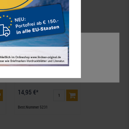
Alle akzeptieren
Auswahl akzeptieren
Alle ablehnen
.
Hoheitszeichen des 3. Reiches
14,95 €*
Best.Nummer 5231