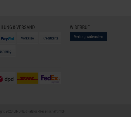
HLUNG & VERSAND
WIDERRUF
Vertrag widerrufen
Vorkasse
Kreditkarte
echnung
ight 2023 LINDNER Falzlos-Gesellschaft mbH
e
Datenschutzerklärung
AGB
Kontakt
Anfahrt
Impressum
Zahlung & V