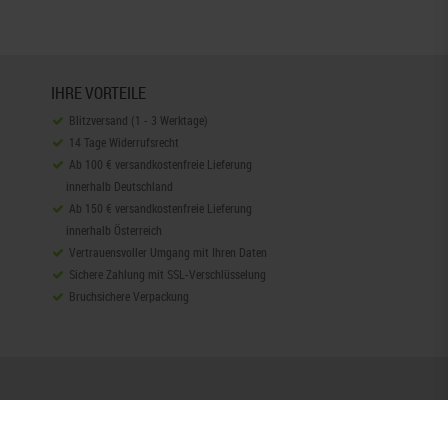
IHRE VORTEILE
Blitzversand (1 - 3 Werktage)
14 Tage Widerrufsrecht
Ab 100 € versandkostenfreie Lieferung
innerhalb Deutschland
Ab 150 € versandkostenfreie Lieferung
innerhalb Österreich
Vertrauensvoller Umgang mit Ihren Daten
Sichere Zahlung mit SSL-Verschlüsselung
Bruchsichere Verpackung
ersand
Widerrufsrecht
Barrierefreiheitserklärung