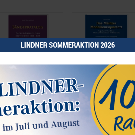
LINDNER SOMMERAKTION 2026
änderkatalog: Orden & Ehrenzeichen
Das Mainzer Medailleursquartett
eutschland 1800-1945
9,90 €*
24,90 €*
est.Nummer 5411-2025
Best.Nummer VB-010