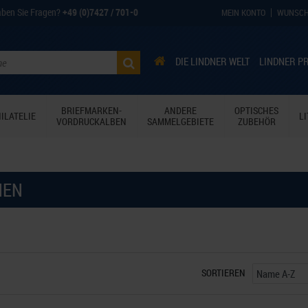
ben Sie Fragen?
+49 (0)7427 / 701-0
MEIN KONTO
WUNSCH
DIE LINDNER WELT
LINDNER P
BRIEFMARKEN-
ANDERE
OPTISCHES
ILATELIE
L
VORDRUCKALBEN
SAMMELGEBIETE
ZUBEHÖR
HEN
SORTIEREN