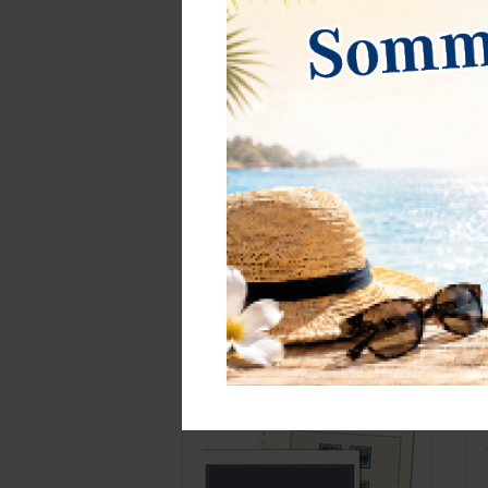
China, Volksrepublik - Nachtrag
D
Jahrgang 2025
50,40 €*
1
Best.Nummer 159-24-2025
B