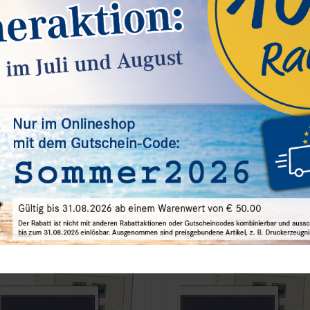
änemark - Nachtrag Jahrgang 2025
Deutschland - Nachtrag Jahrgang
2025
6,20 €*
46,20 €*
est.Nummer 128-17-2025
Best.Nummer 120B-24-2025