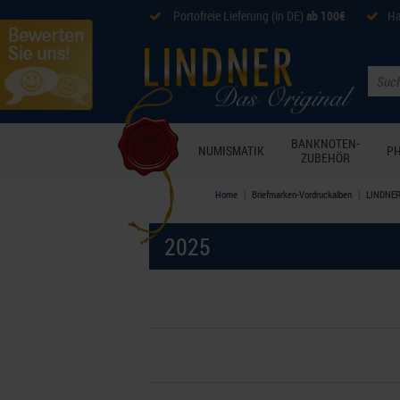
Portofreie Lieferung (in DE)
ab 100€
Ha
BANKNOTEN-
NUMISMATIK
PH
ZUBEHÖR
Home
Briefmarken-Vordruckalben
LINDNER-
2025