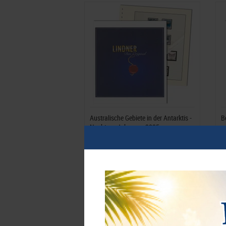
Australische Gebiete in der Antarktis -
B
Nachtrag Jahrgang 2025
11,80 €*
4
Best.Nummer 471-2025
B