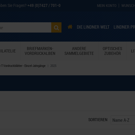
ben Sie Fragen?
+49 (0)7427 / 701-0
MEIN KONTO
WUNSCH
DIE LINDNER WELT
LINDNER P
BRIEFMARKEN-
ANDERE
OPTISCHES
ILATELIE
L
VORDRUCKALBEN
SAMMELGEBIETE
ZUBEHÖR
T Vordruckblätter - Einzel-Jahrgänge
2025
SORTIEREN