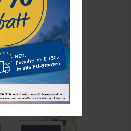
Deutschland - Nachtrag Jahrgang
2025, inklusive Ringbinder-Set (Best.-
Nr. 1124)
statt 123,20 €
104,90 €*
Best.Nummer 120B-25-1124