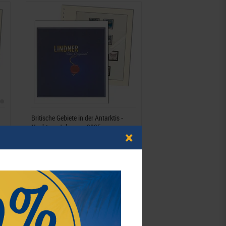
Britische Gebiete in der Antarktis -
Nachtrag Jahrgang 2025
×
16,20 €*
Best.Nummer 405-09-2025
-15%