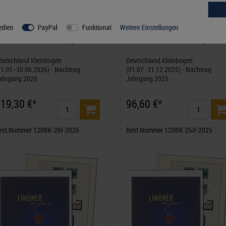
edien
PayPal
Funktional
Weitere Einstellungen
eutschland Kleinbogen
Deutschland Kleinbogen
01.01.-30.06.2026) - Nachtrag
(01.07.-31.12.2025) - Nachtrag
ahrgang 2026
Jahrgang 2025
19,30 €*
96,60 €*
est.Nummer 120BK-26I-2026
Best.Nummer 120BK-25II-2025