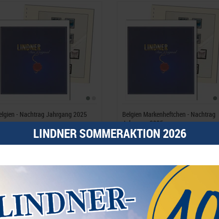
elgien - Nachtrag Jahrgang 2025
Belgien Markenheftchen - Nachtrag
Jahrgang 2025
LINDNER SOMMERAKTION 2026
7,90 €*
11,80 €*
est.Nummer 127-25-2025
Best.Nummer 126R-16-2025