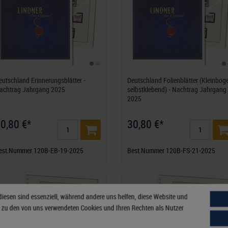
eutschland Erinnerungsblätter -
Deutschland Folienblätter (Kleinbog
achtrag Jahrgang 2025
selbstklebend) - Nachtrag Jahrgang
2025
0,80 €*
30,80 €*
est.Nummer 120B-EB-19-2025
Best.Nummer 120B-FS-21-2025
diesen sind essenziell, während andere uns helfen, diese Website und
n zu den von uns verwendeten Cookies und Ihren Rechten als Nutzer