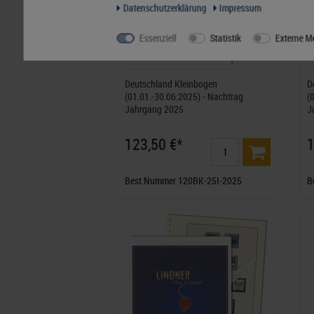
Daten­schutz­erklärung
Impressum
Essenziell
Statistik
Externe M
Deutschland Kleinbogen
D
(01.01.-30.06.2025) - Nachtrag
(
Jahrgang 2025
J
123,50 €*
1
Best.Nummer 120BK-25I-2025
B