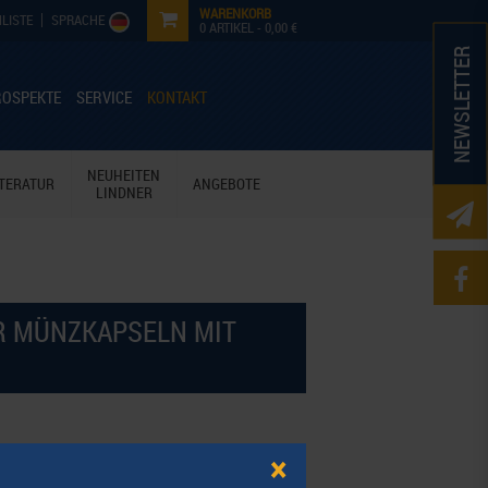
WARENKORB
LISTE
SPRACHE
0
ARTIKEL -
0,00 €
NEWSLETTER
ROSPEKTE
SERVICE
KONTAKT
NEUHEITEN
ITERATUR
ANGEBOTE
LINDNER
ÜR MÜNZKAPSELN MIT
×
 runden Vertiefungen.