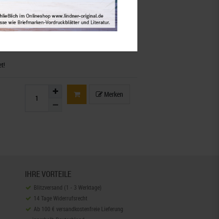
aft mbH,
eutschland
,
info@lindner-original.de
llschaft mbH,
Rottweiler Str. 38,
l:
info@lindner-original.de
t!
Merken
IHRE VORTEILE
Blitzversand (1 - 3 Werktage)
14 Tage Widerrufsrecht
Ab 100 € versandkostenfreie Lieferung