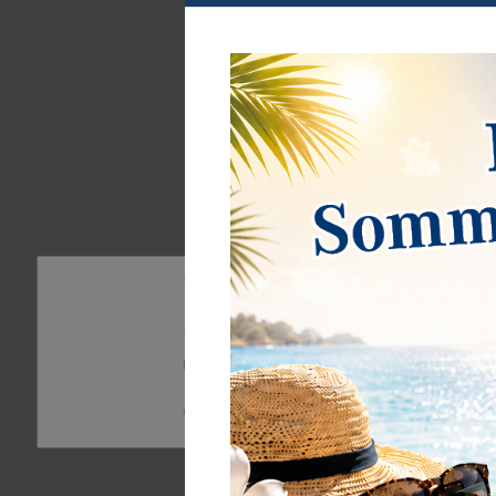
Wir nutzen Cookies auf unserer Website. Einige von 
Ihre Erfahrung zu verbessern. Weitere Informatione
finden Sie hier:
Daten­schutz­erklärung
Impressum
Essenziell
Statistik
Externe M