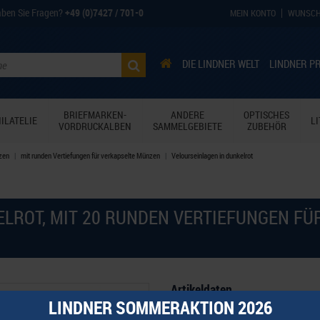
ben Sie Fragen?
+49 (0)7427 / 701-0
MEIN KONTO
WUNSCH
DIE LINDNER WELT
LINDNER P
BRIEFMARKEN-
ANDERE
OPTISCHES
ILATELIE
L
VORDRUCKALBEN
SAMMELGEBIETE
ZUBEHÖR
zen
mit runden Vertiefungen für verkapselte Münzen
Velourseinlagen in dunkelrot
ELROT, MIT 20 RUNDEN VERTIEFUNGEN F
Artikeldaten
LINDNER SOMMERAKTION 2026
Dunkelrote Münzeinlage mit 20