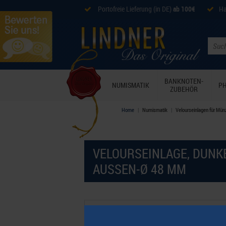
Portofreie Lieferung (in DE)
ab 100€
Ha
BANKNOTEN-
NUMISMATIK
PH
ZUBEHÖR
Home
Numismatik
Velourseinlagen für Mün
VELOURSEINLAGE, DUNK
AUSSEN-Ø 48 MM