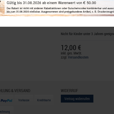
Hersteller:
LINDNER Falzlos-Gesellsch
Rottweiler Str. 38
, 72355 Schömberg,
D
Verantwortlich:
LINDNER Falzlos-Gese
72355 Schömberg,
Deutschland
, E-Mai
Nicht für Kinder unter 3 Jahren geeigne
12,00 €
inkl. ges. MwSt.
zzgl.
Versandkosten
HLUNG & VERSAND
WIDERRUF
Vertrag widerrufen
Vorkasse
Kreditkarte
echnung