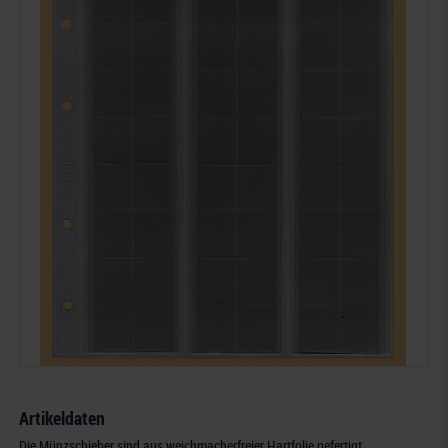
Artikeldaten
Die Münzschieber sind aus weichmacherfreier Hartfolie gefertigt.