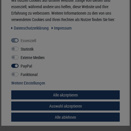
Wir nutzen Cookies auf unserer Website. Einige von diesen sind
essenziell, während andere uns helfen, diese Website und Ihre
Best.Nummer K-FE-S
Erfahrung zu verbessern. Weitere Informationen zu den von uns
verwendeten Cookies und Ihren Rechten als Nutzer finden Sie hier:
Daten­schutz­erklärung
Impressum
Ähnliche Artikel
Essenziell
Statistik
Externe Medien
PayPal
Funktional
Weitere Einstellungen
Alle akzeptieren
Auswahl akzeptieren
Alle ablehnen