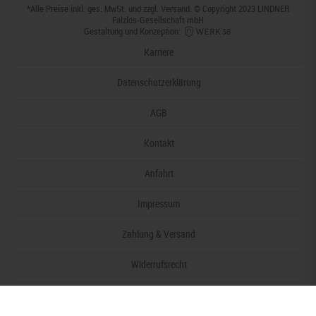
*Alle Preise inkl. ges. MwSt. und zzgl.
Versand
. © Copyright 2023 LINDNER
Falzlos-Gesellschaft mbH
Gestaltung und Konzeption:
Karriere
Datenschutzerklärung
AGB
Kontakt
Anfahrt
Impressum
Zahlung & Versand
Widerrufsrecht
Barrierefreiheitserklärung