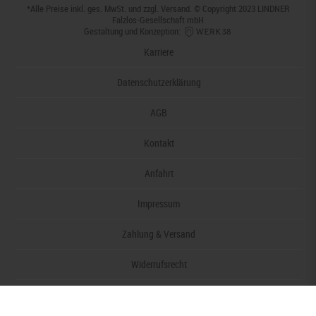
*Alle Preise inkl. ges. MwSt. und zzgl.
Versand
. © Copyright 2023 LINDNER
Falzlos-Gesellschaft mbH
Gestaltung und Konzeption:
Karriere
Datenschutzerklärung
AGB
Kontakt
Anfahrt
Impressum
Zahlung & Versand
Widerrufsrecht
Barrierefreiheitserklärung