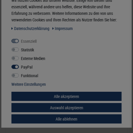
Wir nutzen Cookies auf unserer Website. Einige von diesen sind
essenziell, während andere uns helfen, diese Website und Ihre
Best.Nummer K-FE-S
Erfahrung zu verbessern. Weitere Informationen zu den von uns
verwendeten Cookies und Ihren Rechten als Nutzer finden Sie hier:
Daten­schutz­erklärung
Impressum
Ähnliche Artikel
Essenziell
Statistik
Externe Medien
PayPal
Funktional
Weitere Einstellungen
Alle akzeptieren
Auswahl akzeptieren
Alle ablehnen