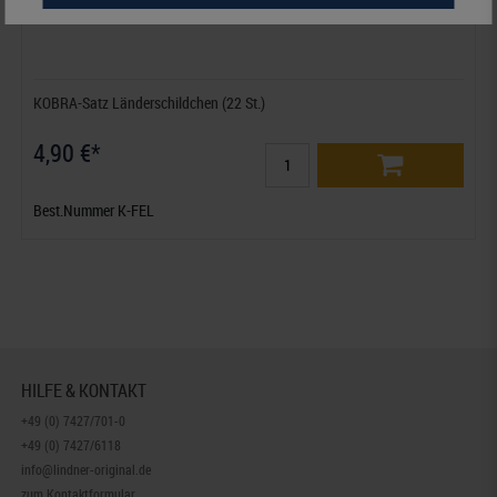
KOBRA-Satz Länderschildchen (22 St.)
4,90 €*
Best.Nummer K-FEL
HILFE & KONTAKT
+49 (0) 7427/701-0
+49 (0) 7427/6118
info@lindner-original.de
zum Kontaktformular