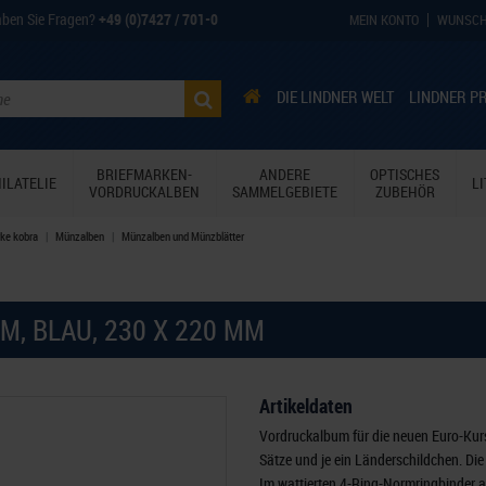
ben Sie Fragen?
+49 (0)7427 / 701-0
MEIN KONTO
WUNSCH
DIE LINDNER WELT
LINDNER P
BRIEFMARKEN-
ANDERE
OPTISCHES
ILATELIE
L
VORDRUCKALBEN
SAMMELGEBIETE
ZUBEHÖR
ke kobra
Münzalben
Münzalben und Münzblätter
, BLAU, 230 X 220 MM
Artikeldaten
Vordruckalbum für die neuen Euro-Kur
Sätze und je ein Länderschildchen. Di
Im wattierten 4-Ring-Normringbinder 