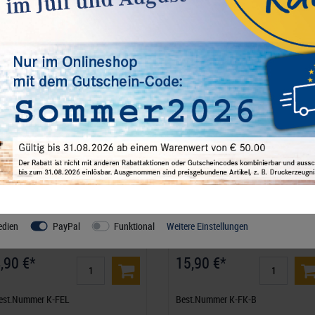
diesen sind essenziell, während andere uns helfen, diese Website und
n zu den von uns verwendeten Cookies und Ihren Rechten als Nutzer
OBRA-Satz Länderschildchen (22
KOBRA-Schutzkassette für Ringbinde
.)
blau,
edien
PayPal
Funktional
Weitere Einstellungen
,90 €*
15,90 €*
est.Nummer K-FEL
Best.Nummer K-FK-B