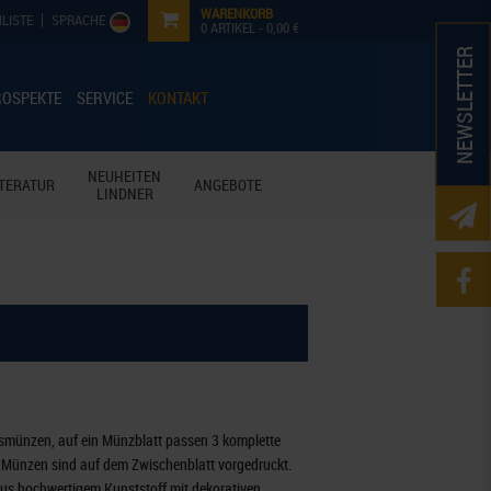
WARENKORB
LISTE
SPRACHE
0
ARTIKEL -
0,00 €
NEWSLETTER
ROSPEKTE
SERVICE
KONTAKT
NEUHEITEN
ITERATUR
ANGEBOTE
LINDNER
smünzen, auf ein Münzblatt passen 3 komplette
e Münzen sind auf dem Zwischenblatt vorgedruckt.
aus hochwertigem Kunststoff mit dekorativen