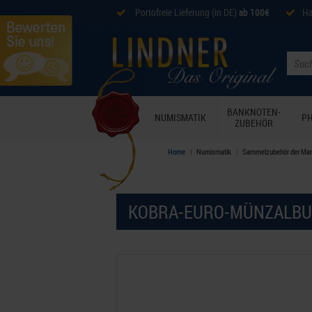
Portofreie Lieferung (in DE)
ab 100€
Ha
BANKNOTEN-
NUMISMATIK
PH
ZUBEHÖR
Home
Numismatik
Sammelzubehör der Mar
KOBRA-EURO-MÜNZALBUM