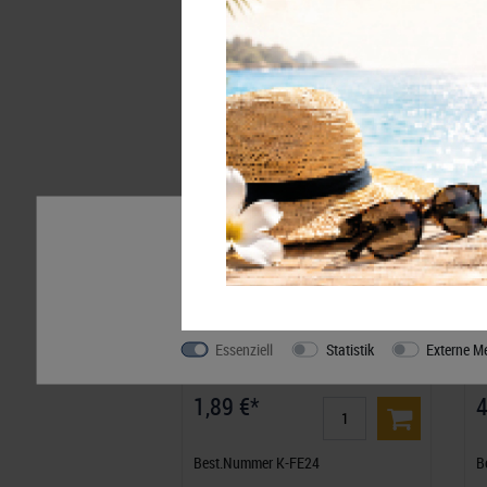
Zubehör
Wir nutzen Cookies auf unserer Website. Einige von 
Ihre Erfahrung zu verbessern. Weitere Informatione
finden Sie hier:
Daten­schutz­erklärung
Impressum
KOBRA-Euro-Münzblatt für 3
K
Euromünzensätze
St
Essenziell
Statistik
Externe M
1,89 €*
4
Best.Nummer K-FE24
B