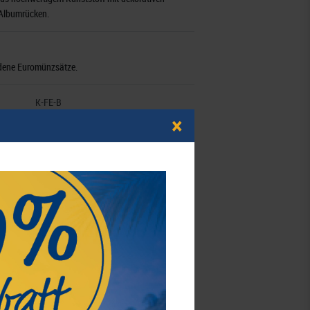
 Albumrücken.
iedene Euromünzsätze.
K-FE-B
4250521304125
×
3 - 5 Werktage (Inland)
 Nürtingen,
Deutschland
,
info@kobra.de
Merken