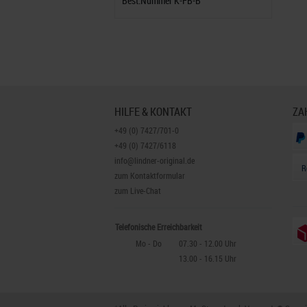
Best.Nummer K-FB-B
HILFE & KONTAKT
ZA
+49 (0) 7427/701-0
+49 (0) 7427/6118
info@lindner-original.de
R
zum Kontaktformular
zum Live-Chat
Telefonische Erreichbarkeit
Mo - Do
07.30 - 12.00 Uhr
13.00 - 16.15 Uhr