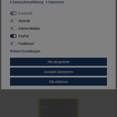
Daten­schutz­erklärung
Impressum
Essenziell
Statistik
KOBRA-Binder Maxi, Ringbinder leer, schwarz, 245 x 225 mm
Externe Medien
23,90 €*
PayPal
Funktional
Best.Nummer K-G19B-S
Weitere Einstellungen
Alle akzeptieren
Ähnliche Artikel
Auswahl akzeptieren
Alle ablehnen