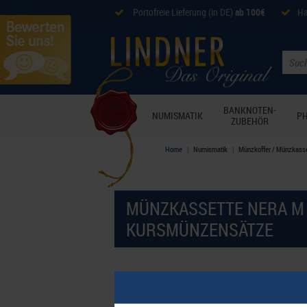
Portofreie Lieferung (in DE)
ab 100€
Ha
BANKNOTEN-
NUMISMATIK
PH
ZUBEHÖR
Home
Numismatik
Münzkoffer / Münzkass
MÜNZKASSETTE NERA M 
KURSMÜNZENSÄTZE