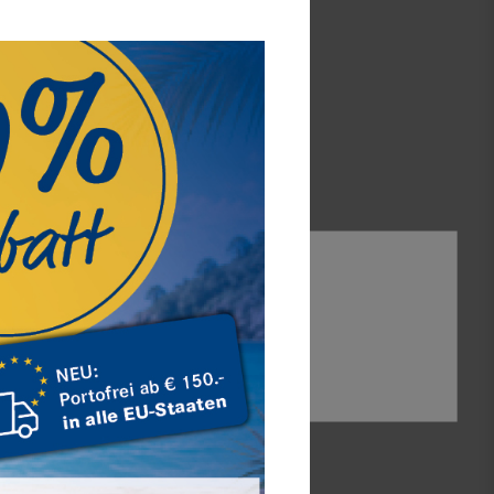
t 48 runden Vertiefungen.
hwertigen Veloursflock überzogen.
m.
tze.
lseitigkeit, Funktionalität und vor allem eine
nden Merkmale unserer Serie NERA. Die genarbte
 Ziernähte verleihen jeder Kassette einen
ge ist mit einem hochwertigen Veloursflock
Alle akzeptieren
Auswahl akzeptieren
2367-2506E
Alle ablehnen
4044713099544
3 - 5 Werktage (Inland)
aft mbH,
eutschland
,
info@lindner-original.de