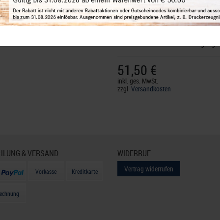
Verantwortlich:
LINDNER Falzlos-Gese
72355 Schömberg,
Deutschland
, E-Mai
Nicht für Kinder unter 3 Jahren geeigne
51,50 €
inkl. ges. MwSt.
zzgl.
Versandkosten
HLUNG & VERSAND
WIDERRUF
Vertrag widerrufen
Vorkasse
Kreditkarte
echnung