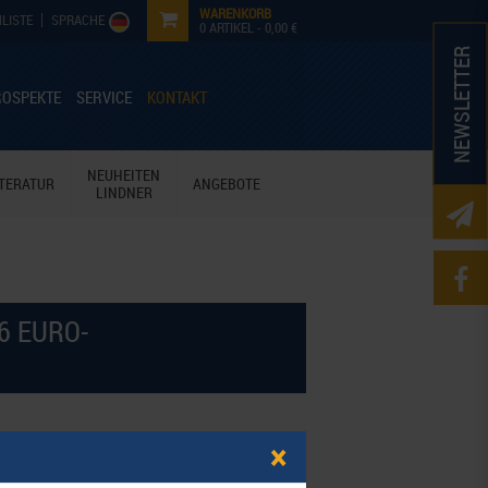
WARENKORB
LISTE
SPRACHE
0
ARTIKEL -
0,00 €
NEWSLETTER
ROSPEKTE
SERVICE
KONTAKT
NEUHEITEN
ITERATUR
ANGEBOTE
LINDNER
6 EURO-
×
ter Oberfläche in edler Lederoptik und hellen