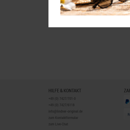
HILFE & KONTAKT
ZA
+49 (0) 7427/701-0
+49 (0) 7427/6118
info@lindner-original.de
R
zum Kontaktformular
zum Live-Chat