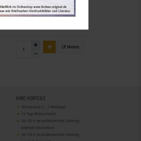
llschaft mbH,
Rottweiler Str. 38,
l:
info@lindner-original.de
t!
Merken
IHRE VORTEILE
Blitzversand (1 - 3 Werktage)
14 Tage Widerrufsrecht
Ab 100 € versandkostenfreie Lieferung
innerhalb Deutschland
Ab 150 € versandkostenfreie Lieferung