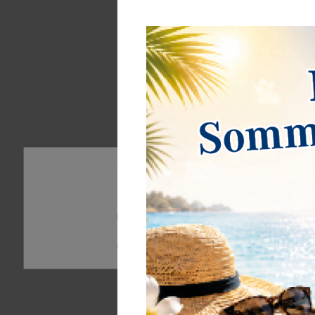
Wir nutzen Cookies auf unserer Website. Einige von 
Ihre Erfahrung zu verbessern. Weitere Informatione
finden Sie hier:
Daten­schutz­erklärung
Impressum
Essenziell
Statistik
Externe M