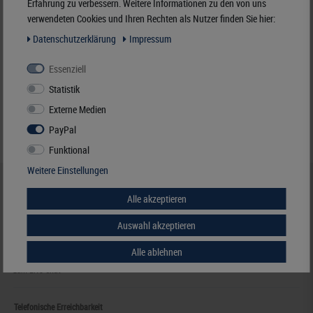
Erfahrung zu verbessern. Weitere Informationen zu den von uns
verwendeten Cookies und Ihren Rechten als Nutzer finden Sie hier:
6,50 €
Daten­schutz­erklärung
Impressum
inkl. ges. MwSt.
zzgl.
Versandkosten
Essenziell
Merken
Statistik
Externe Medien
PayPal
Funktional
Weitere Einstellungen
HILFE & KONTAKT
Alle akzeptieren
+49 (0) 7427/701-0
+49 (0) 7427/6118
Auswahl akzeptieren
info@lindner-original.de
Alle ablehnen
zum Kontaktformular
zum Live-Chat
Telefonische Erreichbarkeit