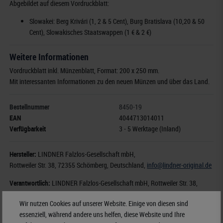
Abgebildet auf diesem Vordruckblatt:
Slowakei: Berg Krivári (1, 2 & 5 Cent), Burg Bratislava (10,20 & 50
Cent), Slowakisches Staatswappen (1 € & 2 €)
Weitere Informationen
Vordruckblatt inkl. Münzenblatt, Format: 200 x 250 mm.
Mit interessanten Informationen zu den neuen Münzen und über das Land.
Bestellnummer
8450-19
EAN
4044713014011
Verfügbarkeit
3 - 5 Werktage (Inland)
Hersteller:
LINDNER Falzlos-Gesellschaft mbH,
Rottweiler Str. 38
, 72355 Schömberg,
Deutschland
,
info@lindner-original.de
Verantwortlich:
LINDNER Falzlos-Gesellschaft mbH,
Rottweiler Str. 38,
72355 Schömberg,
Deutschland
, E-Mail:
info@lindner-original.de
Wir nutzen Cookies auf unserer Website. Einige von diesen sind
essenziell, während andere uns helfen, diese Website und Ihre
Nicht für Kinder unter 3 Jahren geeignet!