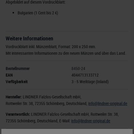
Abgebildet auf diesem Vordruckblatt:
Bulgarien (1 Cent bis 2 €)
Weitere Informationen
Vordruckblatt inkl. Münzenblatt, Format: 200 x 250 mm.
Mit interessanten Informationen zu den neuen Münzen und über das Land.
Bestellnummer
8450-24
EAN
4044713133712
Verfügbarkeit
3 - 5 Werktage (Inland)
Hersteller:
LINDNER Falzlos-Gesellschaft mbH,
Rottweiler Str. 38
, 72355 Schömberg,
Deutschland
,
info@lindner-original.de
Verantwortlich:
LINDNER Falzlos-Gesellschaft mbH,
Rottweiler Str. 38,
72355 Schömberg,
Deutschland
, E-Mail:
info@lindner-original.de