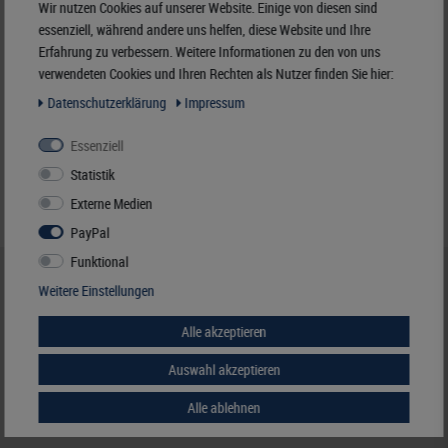
Nicht für Kinder unter 3 Jahren geeignet!
Wir nutzen Cookies auf unserer Website. Einige von diesen sind
essenziell, während andere uns helfen, diese Website und Ihre
Erfahrung zu verbessern. Weitere Informationen zu den von uns
6,50 €
verwendeten Cookies und Ihren Rechten als Nutzer finden Sie hier:
inkl. ges. MwSt.
zzgl.
Versandkosten
Daten­schutz­erklärung
Impressum
Merken
Essenziell
Statistik
Externe Medien
PayPal
Funktional
HILFE & KONTAKT
Weitere Einstellungen
+49 (0) 7427/701-0
Alle akzeptieren
+49 (0) 7427/6118
info@lindner-original.de
Auswahl akzeptieren
zum Kontaktformular
zum Live-Chat
Alle ablehnen