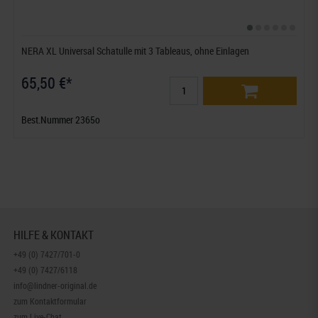
NERA XL Universal Schatulle mit 3 Tableaus, ohne Einlagen
65,50 €*
Best.Nummer 2365o
HILFE & KONTAKT
+49 (0) 7427/701-0
+49 (0) 7427/6118
info@lindner-original.de
zum Kontaktformular
zum Live-Chat