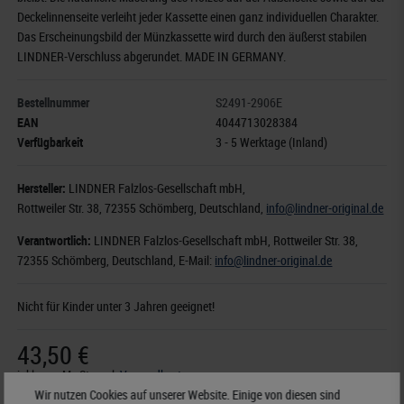
Deckelinnenseite verleiht jeder Kassette einen ganz individuellen Charakter.
Das Erscheinungsbild der Münzkassette wird durch den äußerst stabilen
LINDNER-Verschluss abgerundet. MADE IN GERMANY.
Bestellnummer
S2491-2906E
EAN
4044713028384
Verfügbarkeit
3 - 5 Werktage (Inland)
Hersteller:
LINDNER Falzlos-Gesellschaft mbH,
Rottweiler Str. 38
, 72355 Schömberg,
Deutschland
,
info@lindner-original.de
Verantwortlich:
LINDNER Falzlos-Gesellschaft mbH,
Rottweiler Str. 38,
72355 Schömberg,
Deutschland
, E-Mail:
info@lindner-original.de
Nicht für Kinder unter 3 Jahren geeignet!
43,50 €
inkl. ges. MwSt.
zzgl.
Versandkosten
Wir nutzen Cookies auf unserer Website. Einige von diesen sind