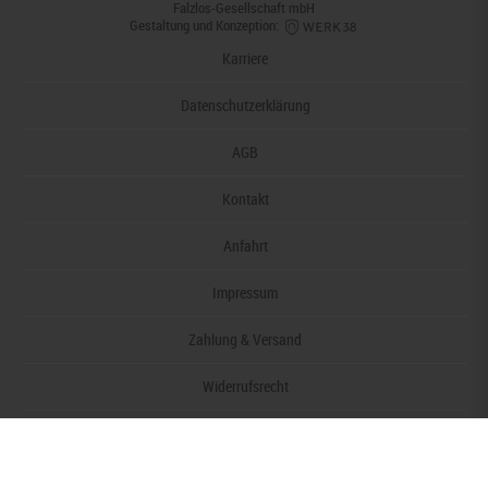
Falzlos-Gesellschaft mbH
Gestaltung und Konzeption:
Karriere
Datenschutzerklärung
AGB
Kontakt
Anfahrt
Impressum
Zahlung & Versand
Widerrufsrecht
Barrierefreiheitserklärung