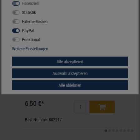
Essenziell
Statistik
Externe Medien
PayPal
Funktional
Weitere Einstellungen
Alle akzeptieren
Auswahl akzeptieren
Alle ablehnen
T-Blanko-Blatt mit 2 Taschen: 141 mm
T-Bla
6,50 €*
6,5
Best.Nummer 802217
Best