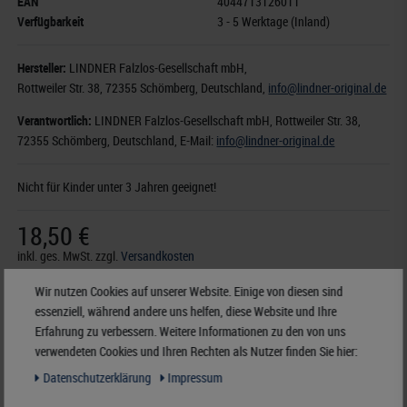
EAN
4044713126011
Verfügbarkeit
3 - 5 Werktage (Inland)
Hersteller:
LINDNER Falzlos-Gesellschaft mbH,
Rottweiler Str. 38
, 72355 Schömberg,
Deutschland
,
info@lindner-original.de
Verantwortlich:
LINDNER Falzlos-Gesellschaft mbH,
Rottweiler Str. 38,
72355 Schömberg,
Deutschland
, E-Mail:
info@lindner-original.de
Nicht für Kinder unter 3 Jahren geeignet!
18,50 €
inkl. ges. MwSt.
zzgl.
Versandkosten
Wir nutzen Cookies auf unserer Website. Einige von diesen sind
Merken
essenziell, während andere uns helfen, diese Website und Ihre
Erfahrung zu verbessern. Weitere Informationen zu den von uns
verwendeten Cookies und Ihren Rechten als Nutzer finden Sie hier:
Zubehör
Daten­schutz­erklärung
Impressum