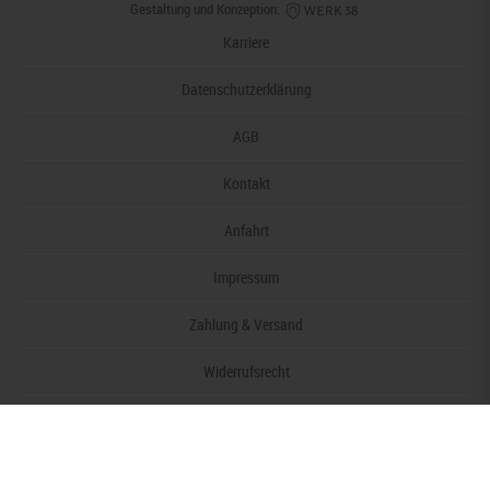
Gestaltung und Konzeption:
Karriere
Datenschutzerklärung
AGB
Kontakt
Anfahrt
Impressum
Zahlung & Versand
Widerrufsrecht
Barrierefreiheitserklärung