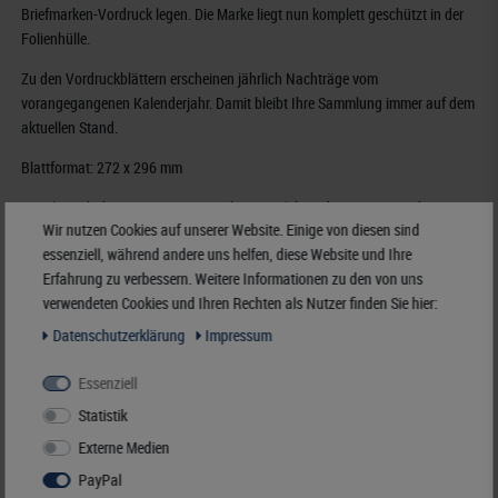
Briefmarken-Vordruck legen. Die Marke liegt nun komplett geschützt in der
Folienhülle.
Zu den Vordruckblättern erscheinen jährlich Nachträge vom
vorangegangenen Kalenderjahr. Damit bleibt Ihre Sammlung immer auf dem
aktuellen Stand.
Blattformat: 272 x 296 mm
Die Blätter haben eine 18-Ring-Lochung, welche jederzeit einen sicheren
Wir nutzen Cookies auf unserer Website. Einige von diesen sind
Halt in allen LINDNER-Ringbindern mit 18-Ring-Mechanik gewährleistet.
essenziell, während andere uns helfen, diese Website und Ihre
Erfahrung zu verbessern. Weitere Informationen zu den von uns
Bestellnummer
209-17
verwendeten Cookies und Ihren Rechten als Nutzer finden Sie hier:
EAN
4044713059609
Daten­schutz­erklärung
Impressum
Verfügbarkeit
3 - 5 Werktage (Inland)
Essenziell
Hersteller:
LINDNER Falzlos-Gesellschaft mbH,
Statistik
Rottweiler Str. 38
, 72355 Schömberg,
Deutschland
,
info@lindner-original.de
Externe Medien
Verantwortlich:
LINDNER Falzlos-Gesellschaft mbH,
Rottweiler Str. 38,
PayPal
72355 Schömberg,
Deutschland
, E-Mail:
info@lindner-original.de