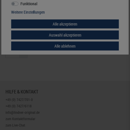
Funktional
Nicht für Kinder unter 3 Jahren geeignet!
Weitere Einstellungen
Alle akzeptieren
131,60 €
inkl. ges. MwSt.
zzgl.
Versandkosten
Auswahl akzeptieren
Alle ablehnen
Merken
HILFE & KONTAKT
+49 (0) 7427/701-0
+49 (0) 7427/6118
info@lindner-original.de
zum Kontaktformular
zum Live-Chat